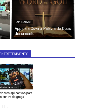
APLICATIVOS
ar
App para Ouvir a Palavra de Deus
diariamente
ENTRETENIMENTO
ntretenimento
lhores aplicativos para
sistir TV de graça