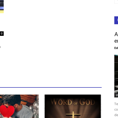
A
0
e
a
Ed
U
Te
co
de