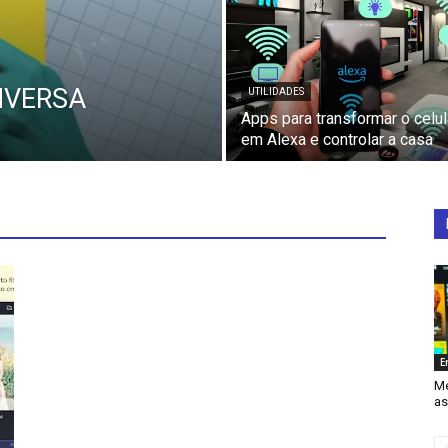
NVERSA
UTILIDADES
Apps para transformar o celul
em Alexa e controlar a casa
E
Me
as