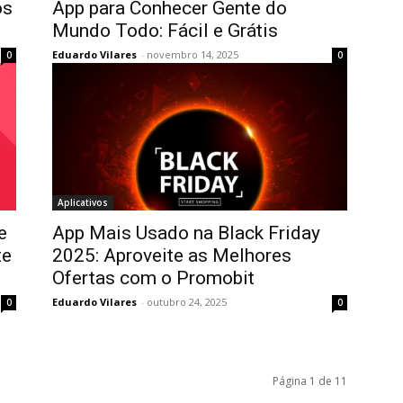
os
App para Conhecer Gente do
Mundo Todo: Fácil e Grátis
Eduardo Vilares
-
novembro 14, 2025
0
0
Aplicativos
e
App Mais Usado na Black Friday
te
2025: Aproveite as Melhores
Ofertas com o Promobit
Eduardo Vilares
-
outubro 24, 2025
0
0
Página 1 de 11