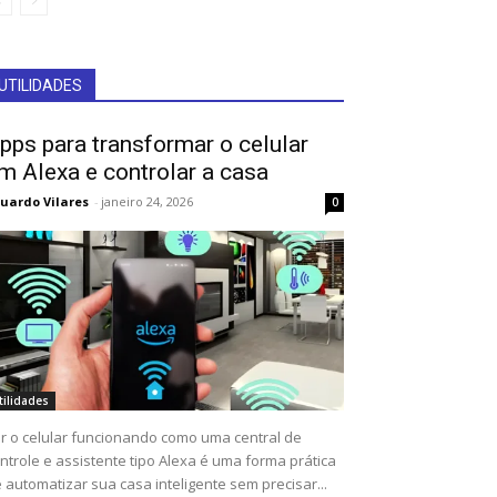
UTILIDADES
pps para transformar o celular
m Alexa e controlar a casa
uardo Vilares
-
janeiro 24, 2026
0
tilidades
r o celular funcionando como uma central de
ntrole e assistente tipo Alexa é uma forma prática
 automatizar sua casa inteligente sem precisar...