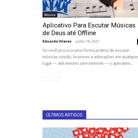
Música
Aplicativo Para Escutar Músicas
de Deus até Offline
Eduardo Vilares
-
junho 18, 2025
Se você procura uma forma prática de escutar
músicas cristãs, louvores e adorações em qualque
lugar — até mesmo sem internet — o aplicativo...
ÚLTIMOS ARTIGOS