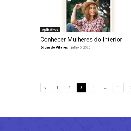
Aplicativos
Conhecer Mulheres do Interior
Eduardo Vilares
-
julho 5, 2025
...
1
2
3
4
11