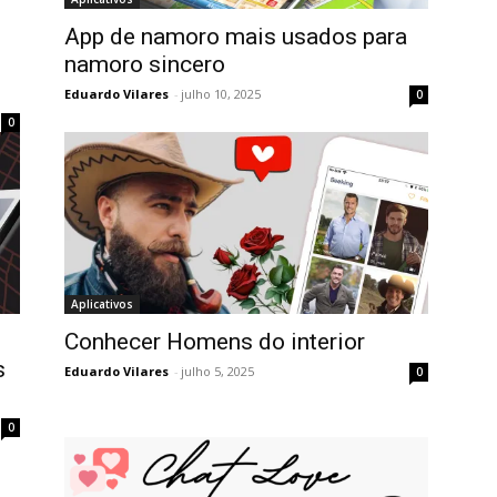
App de namoro mais usados para
namoro sincero
Eduardo Vilares
-
julho 10, 2025
0
0
Aplicativos
Conhecer Homens do interior
s
Eduardo Vilares
-
julho 5, 2025
0
0