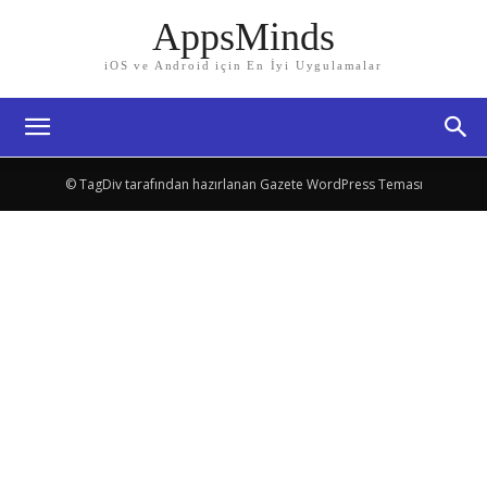
AppsMinds
iOS ve Android için En İyi Uygulamalar
© TagDiv tarafından hazırlanan Gazete WordPress Teması