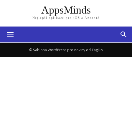
AppsMinds
Nejlepší aplikace pro iOS a Android
© Šablona WordPress pro noviny od TagDiv