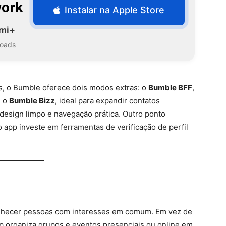
work
Instalar na Apple Store
mi+
oads
, o Bumble oferece dois modos extras: o
Bumble BFF
,
e o
Bumble Bizz
, ideal para expandir contatos
m design limpo e navegação prática. Outro ponto
 o app investe em ferramentas de verificação de perfil
onhecer pessoas com interesses em comum. Em vez de
p organiza grupos e eventos presenciais ou online em