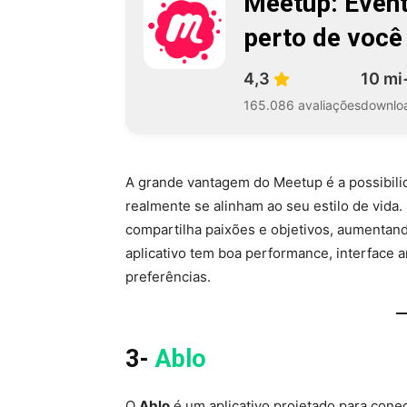
Meetup: Even
perto de você
4,3
10 mi
165.086 avaliações
downlo
A grande vantagem do Meetup é a possibili
realmente se alinham ao seu estilo de vida.
compartilha paixões e objetivos, aumentan
aplicativo tem boa performance, interface
preferências.
3-
Ablo
O
Ablo
é um aplicativo projetado para cone