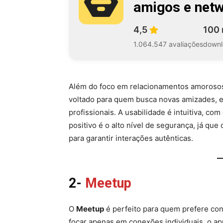
amigos e net
4,5
100 
1.064.547 avaliações
downl
Além do foco em relacionamentos amorosos
voltado para quem busca novas amizades, 
profissionais. A usabilidade é intuitiva, co
positivo é o alto nível de segurança, já que
para garantir interações autênticas.
2-
Meetup
O
Meetup
é perfeito para quem prefere c
focar apenas em conexões individuais, o ap