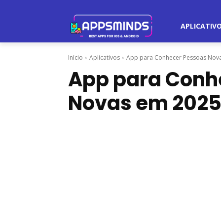
APLICATIV
Início
Aplicativos
App para Conhecer Pessoas Nov
App para Conh
Novas em 202