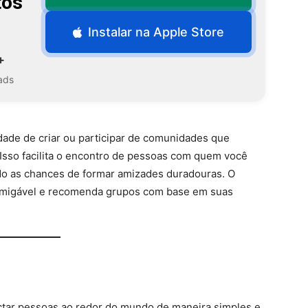
tos
Instalar na Apple Store
+
ads
dade de criar ou participar de comunidades que
 Isso facilita o encontro de pessoas com quem você
do as chances de formar amizades duradouras. O
 amigável e recomenda grupos com base em suas
ctar pessoas ao redor do mundo de maneira simples e