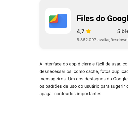
Files do Goog
4,7
5 bi
6.862.097 avaliações
down
A interface do app é clara e fácil de usar,
desnecessários, como cache, fotos duplic
mensageiros. Um dos destaques do Google F
os padrões de uso do usuário para sugerir
apagar conteúdos importantes.