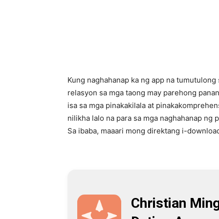
Kung naghahanap ka ng app na tumutulong 
relasyon sa mga taong may parehong pananam
isa sa mga pinakakilala at pinakakomprehe
nilikha lalo na para sa mga naghahanap ng 
Sa ibaba, maaari mong direktang i-downloa
Christian Ming