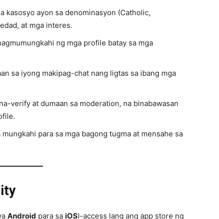
 kasosyo ayon sa denominasyon (Catholic,
 edad, at mga interes.
nagmumungkahi ng mga profile batay sa mga
aan sa iyong makipag-chat nang ligtas sa ibang mga
 na-verify at dumaan sa moderation, na binabawasan
file.
 mungkahi para sa mga bagong tugma at mensahe sa
ity
awa
Android
para sa
iOS
I-access lang ang app store ng