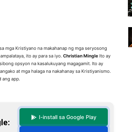
sa mga Kristiyano na makahanap ng mga seryosong
palataya, ito ay para sa iyo.
Christian Mingle
Ito ay
nsibong opsyon na kasalukuyang magagamit. Ito ay
pangako at mga halaga na nakahanay sa Kristiyanismo.
d ang app.
I-install sa Google Play
le: