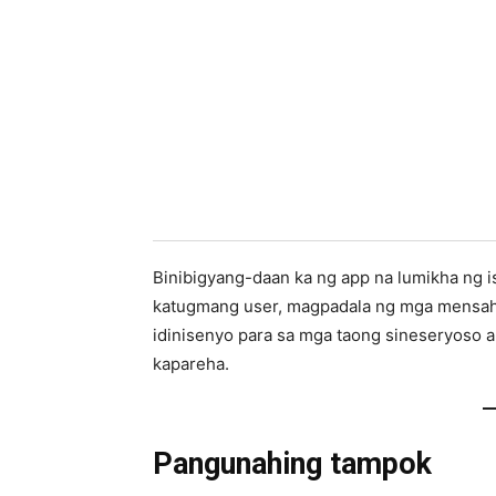
Binibigyang-daan ka ng app na lumikha ng 
katugmang user, magpadala ng mga mensahe
idinisenyo para sa mga taong sineseryoso 
kapareha.
Pangunahing tampok