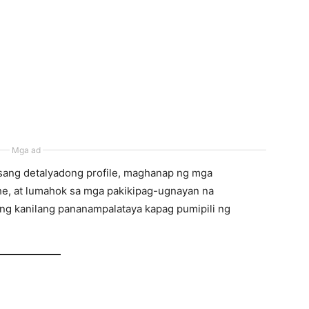
Mga ad
isang detalyadong profile, maghanap ng mga
, at lumahok sa mga pakikipag-ugnayan na
ang kanilang pananampalataya kapag pumipili ng