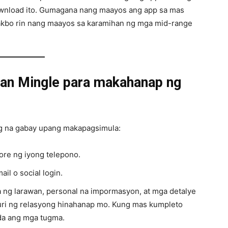
download ito. Gumagana nang maayos ang app sa mas
kbo rin nang maayos sa karamihan ng mga mid-range
ian Mingle para makahanap ng
g na gabay upang makapagsimula:
ore ng iyong telepono.
ail o social login.
ng larawan, personal na impormasyon, at mga detalye
 uri ng relasyong hinahanap mo. Kung mas kumpleto
a ang mga tugma.