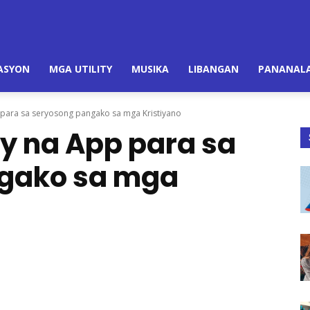
ASYON
MGA UTILITY
MUSIKA
LIBANGAN
PANANALA
para sa seryosong pangako sa mga Kristiyano
 na App para sa
gako sa mga