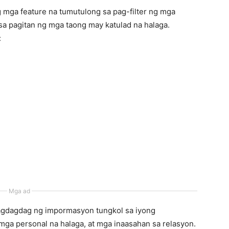
 mga feature na tumutulong sa pag-filter ng mga
a pagitan ng mga taong may katulad na halaga.
:
Mga ad
agdagdag ng impormasyon tungkol sa iyong
ga personal na halaga, at mga inaasahan sa relasyon.