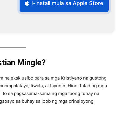
I-install mula sa Apple Store
stian Mingle?
rm na eksklusibo para sa mga Kristiyano na gustong
ampalataya, tiwala, at layunin. Hindi tulad ng mga
ok ito sa pagsasama-sama ng mga taong tunay na
agsosyo sa buhay sa loob ng mga prinsipyong