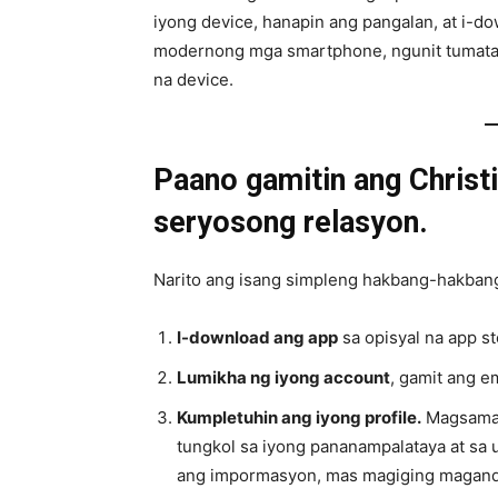
iyong device, hanapin ang pangalan, at i-
modernong mga smartphone, ngunit tumata
na device.
Paano gamitin ang Christ
seryosong relasyon.
Narito ang isang simpleng hakbang-hakban
I-download ang app
sa opisyal na app st
Lumikha ng iyong account
, gamit ang em
Kumpletuhin ang iyong profile.
Magsama 
tungkol sa iyong pananampalataya at sa
ang impormasyon, mas magiging magand