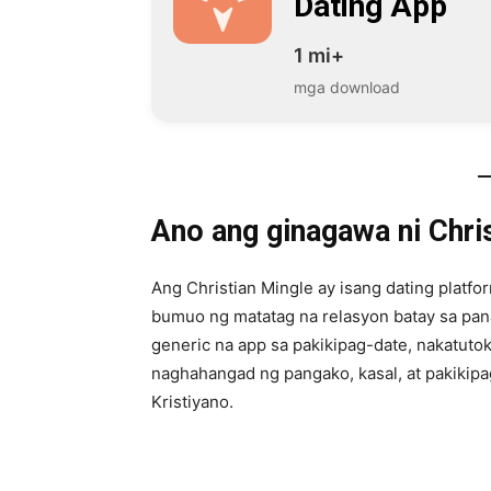
Dating App
1 mi+
mga download
Ano ang ginagawa ni Chri
Ang Christian Mingle ay isang dating platfo
bumuo ng matatag na relasyon batay sa panan
generic na app sa pakikipag-date, nakatut
naghahangad ng pangako, kasal, at pakikip
Kristiyano.