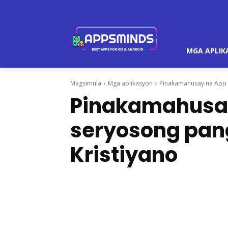
MGA APLIK
Magsimula
Mga aplikasyon
Pinakamahusay na App 
Pinakamahusay
seryosong pan
Kristiyano