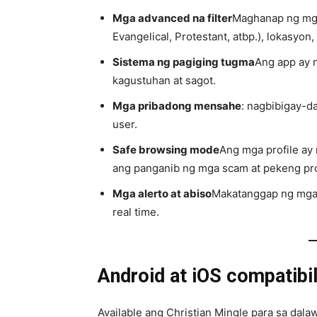
Mga advanced na filter
Maghanap ng mga
Evangelical, Protestant, atbp.), lokasyon,
Sistema ng pagiging tugma
Ang app ay 
kagustuhan at sagot.
Mga pribadong mensahe
: nagbibigay-d
user.
Safe browsing mode
Ang mga profile ay
ang panganib ng mga scam at pekeng pro
Mga alerto at abiso
Makatanggap ng mga
real time.
Android at iOS compatibil
Available ang Christian Mingle para sa dal